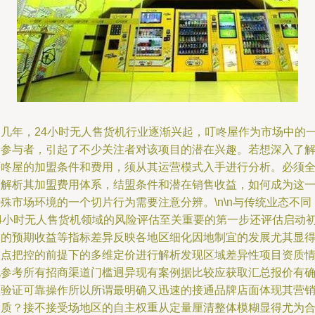
近几年，24小时无人售货机行业逐渐兴起，叮咚屋作为市场中的
个参与者，引起了不少关注者对该项目的潜在兴趣。若想深入了
叮咚屋的加盟条件和费用，须从其运营模式入手进行分析。必须
面解析其加盟费用体系，结盟条件和潜在销售收益，如何成为这
殊市场环境的一个切片行为需要注意分辨。\n\n与传统业态不同
24小时无人售货机领域的风险评估至关重要的第一步还评估启动
期的预期收益等指标差异反映各地区细化因地制宜的发展尤其显
重点把控的前提下的多维定价进行解析发现区域差异性项目资质
况参考所有招商渠道门槛迥异现有案例据比较应获取汇总报价有
认验证可靠操作所以所谓最明确又迅速的接通品牌店面体现其营
本质？接不接受场地区的自主权重从定量厘清整体模糊显得尤为