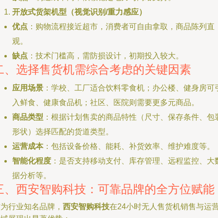
开放式货架机型（视觉识别/重力感应）
优点
：购物流程接近超市，消费者可自由拿取，商品陈列直
观。
缺点
：技术门槛高，需防损设计，初期投入较大。
二、选择售货机需综合考虑的关键因素
应用场景
：学校、工厂适合饮料零食机；办公楼、健身房可
入鲜食、健康食品机；社区、医院则需要更多元商品。
商品类型
：根据计划售卖的商品特性（尺寸、保存条件、包
形状）选择匹配的货道类型。
运营成本
：包括设备价格、能耗、补货效率、维护难度等。
智能化程度
：是否支持移动支付、库存管理、远程监控、大
据分析等。
三、西安智购科技：可靠品牌的全方位赋能
作为行业知名品牌，
西安智购科技
在24小时无人售货机销售与运