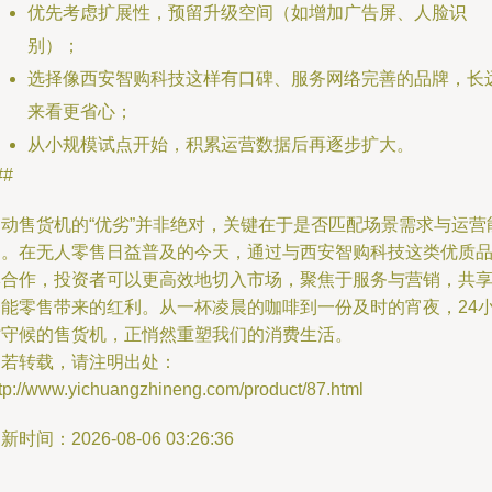
优先考虑扩展性，预留升级空间（如增加广告屏、人脸识
别）；
选择像西安智购科技这样有口碑、服务网络完善的品牌，长
来看更省心；
从小规模试点开始，积累运营数据后再逐步扩大。
##
自动售货机的“优劣”并非绝对，关键在于是否匹配场景需求与运营
力。在无人零售日益普及的今天，通过与西安智购科技这类优质
牌合作，投资者可以更高效地切入市场，聚焦于服务与营销，共
智能零售带来的红利。从一杯凌晨的咖啡到一份及时的宵夜，24
时守候的售货机，正悄然重塑我们的消费生活。
如若转载，请注明出处：
ttp://www.yichuangzhineng.com/product/87.html
新时间：2026-08-06 03:26:36