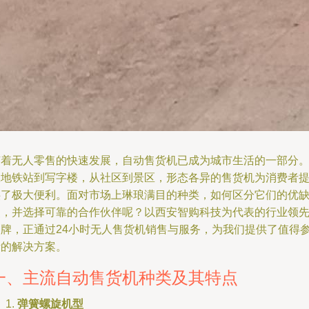
随着无人零售的快速发展，自动售货机已成为城市生活的一部分
从地铁站到写字楼，从社区到景区，形态各异的售货机为消费者
供了极大便利。面对市场上琳琅满目的种类，如何区分它们的优
点，并选择可靠的合作伙伴呢？以西安智购科技为代表的行业领
品牌，正通过24小时无人售货机销售与服务，为我们提供了值得
考的解决方案。
一、主流自动售货机种类及其特点
弹簧螺旋机型