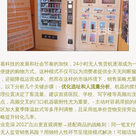
随着科技的发展和社会节奏的加快，24小时无人售货机逐渐成为
种便捷的购物方式。这种模式不仅可以为消费者提供全天无间断
务，还能降低运营成本。然而在这样的市场环境下，销售策略尤
要。以下分析几个关键步骤：-
优化选址和人流量分析
。机器的摆
地理位置决定了客流量。建议首搭医院、学校、写字楼等高频出
地点，高频交叉的门口机器吸附性尤为重要。- 主动对容易滞损的
品区加大夏季降温款式等多序列调整，且采用低单价货物安排旁
策略提升转化几率。
业竞深 2012”点出更直观调整→搭配商品的战略则：同一笔支付
的无人监管销售风险？用独特人性环节呈现排模式解决！可能话